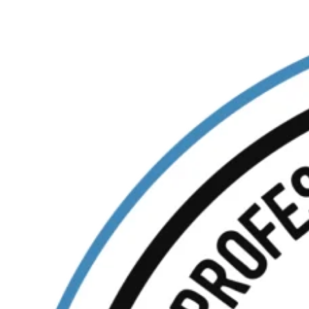
Ir
al
contenido