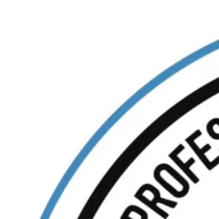
Ir
al
contenido